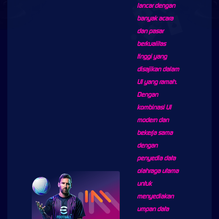
lancar dengan
banyak acara
dan pasar
berkualitas
tinggi yang
disajikan dalam
UI yang ramah.
Dengan
kombinasi UI
modern dan
bekerja sama
dengan
penyedia data
olahraga utama
untuk
menyediakan
umpan data