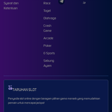
Syarat dan
Race
Ketentuan
Togel
Olahraga
Crash
Game
Arcade
Poker
E-Sports
Sabung
Ayam
TARUHAN SLOT
Penyedia slot online dengan beragam pilihan game menarik yang memudahkan
pemain untuk mencapai jackpot