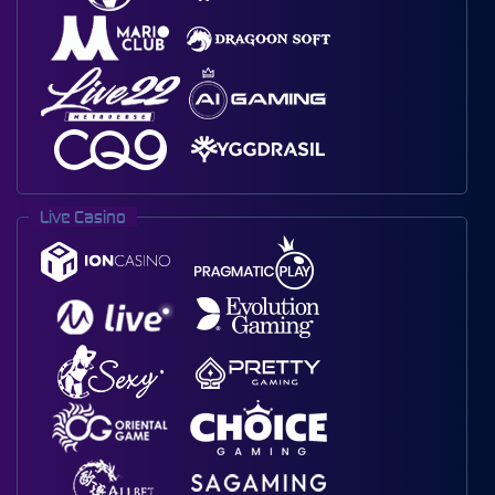
Live Casino