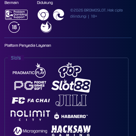
Bermain
Didukung
©2026 BROMOSLOT. Hak cipta
dilindungi | 18+
Platform Penyedia Layanan
Slots