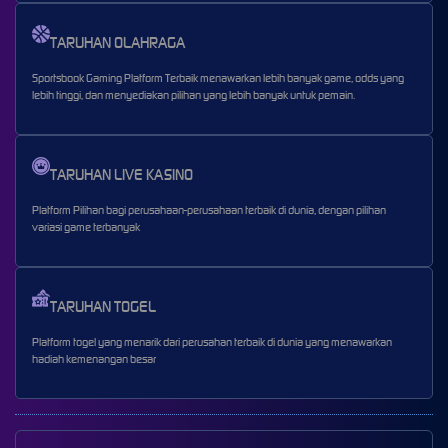
TARUHAN OLAHRAGA
Sportsbook Gaming Platform Terbaik menawarkan lebih banyak game, odds yang
lebih tinggi, dan menyediakan pilihan yang lebih banyak untuk pemain.
TARUHAN LIVE KASINO
Platform Pilihan bagi perusahaan-perusahaan terbaik di dunia, dengan pilihan
variasi game terbanyak
TARUHAN TOGEL
Platform togel yang menarik dari perusahan terbaik di dunia yang menawarkan
hadiah kemenangan besar