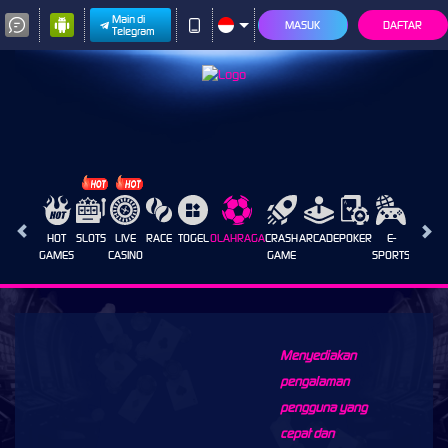
Main di
MASUK
DAFTAR
Telegram
HOT
SLOTS
LIVE
RACE
TOGEL
OLAHRAGA
CRASH
ARCADE
POKER
E-
SABUN
GAMES
CASINO
GAME
SPORTS
AYAM
Menyediakan
pengalaman
pengguna yang
cepat dan