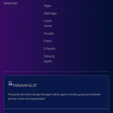
Ketentuan
Togel
Olahraga
Crash
Game
Arcade
Poker
E-Sports
Sabung
Ayam
TARUHAN SLOT
Penyedia slot online dengan beragam pilihan game menarik yang memudahkan
pemain untuk mencapai jackpot