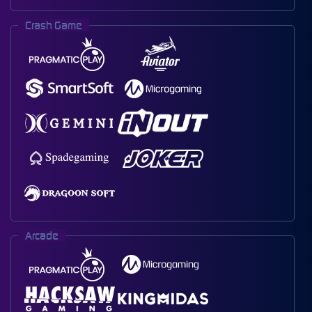
Crash Game
Arcade