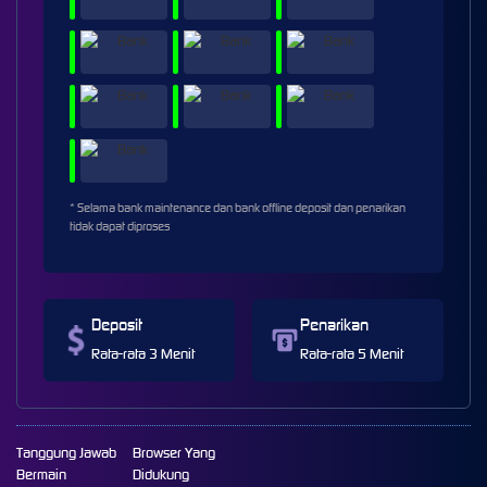
* Selama bank maintenance dan bank offline deposit dan penarikan
tidak dapat diproses
Deposit
Penarikan
Rata-rata 3 Menit
Rata-rata 5 Menit
Tanggung Jawab
Browser Yang
Bermain
Didukung