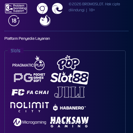
©2026 BROMOSLOT. Hak cipta
dilindungi | 18+
Platform Penyedia Layanan
Slots