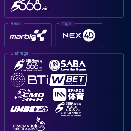
Race
Togel
Olahraga