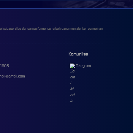
dikenal sebagai situs dengan performance terbaik yang menjalankan permainan
Komunitas
1805
Telegram
mail@gmail.com