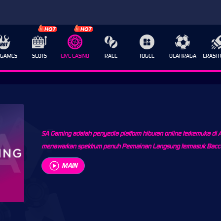
 GAMES
SLOTS
LIVE CASINO
RACE
TOGEL
OLAHRAGA
CRASH
SA Gaming adalah penyedia platform hiburan online terkemuka di A
menawarkan spektrum penuh Permainan Langsung termasuk Baccar
MAIN