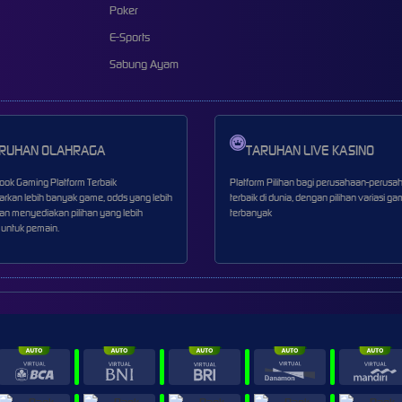
Poker
E-Sports
Sabung Ayam
RUHAN OLAHRAGA
TARUHAN LIVE KASINO
ook Gaming Platform Terbaik
Platform Pilihan bagi perusahaan-perusa
kan lebih banyak game, odds yang lebih
terbaik di dunia, dengan pilihan variasi g
 dan menyediakan pilihan yang lebih
terbanyak
untuk pemain.