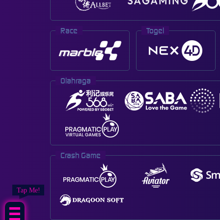
Race
Togel
Olahraga
Crash Game
Tap Me!