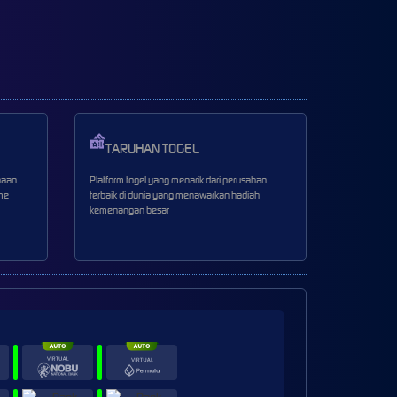
TARUHAN TOGEL
haan
Platform togel yang menarik dari perusahan
ame
terbaik di dunia yang menawarkan hadiah
kemenangan besar