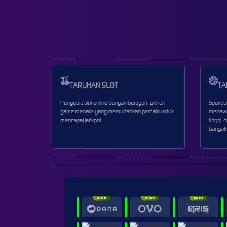
TARUHAN SLOT
TA
Penyedia slot online dengan beragam pilihan
Sportsb
game menarik yang memudahkan pemain untuk
menawar
mencapai jackpot
tinggi,
banyak 