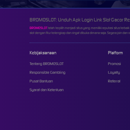
BROMOSLOT: Unduh Apk Login Link Slot Gacor R
BROMOSLOT
telah terpilih menjadi situs yang memiliki reputasi situs ter
slot dengan fitur terlengkap dan ringat dibuka dimana saja. Segera join dan ra
Kebijaksanaan
Platform
Tentang BROMOSLOT
Promosi
Responsible Gambling
Loyalty
Pusat Bantuan
Referral
Syarat dan Ketentuan