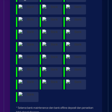
* Selama bank maintenance dan bank offline deposit dan penarikan
tidak dapat diproses