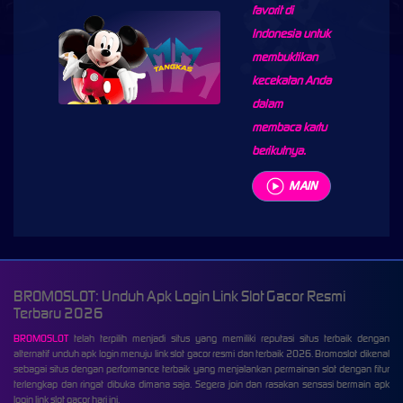
favorit di
Indonesia untuk
membuktikan
kecekatan Anda
dalam
membaca kartu
berikutnya.
MAIN
BROMOSLOT: Unduh Apk Login Link Slot Gacor Resmi
Terbaru 2026
BROMOSLOT
telah terpilih menjadi situs yang memiliki reputasi situs terbaik dengan
alternatif unduh apk login menuju link slot gacor resmi dan terbaik 2026. Bromoslot dikenal
sebagai situs dengan performance terbaik yang menjalankan permainan slot dengan fitur
terlengkap dan ringat dibuka dimana saja. Segera join dan rasakan sensasi bermain apk
login link slot gacor hari ini.