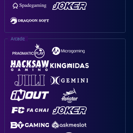
Arcade